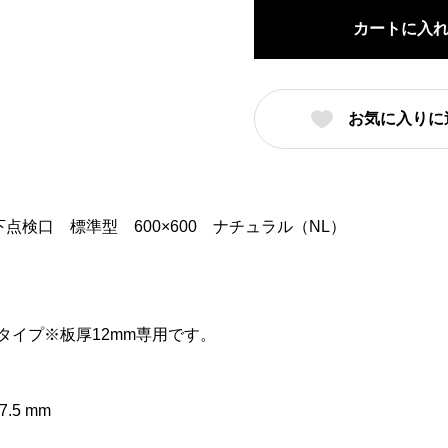
城
カートに入
東
テ
ク
お気に入りに
ノ
床
下
点
 床下点検口 標準型 600×600 ナチュラル（NL）
検
口
標
準
イプ※板厚12mm専用です。
型
600×600
ナ
.5 mm
チ