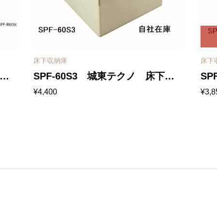
床下収納庫
床下
SPF-60S3 城東テクノ 床下点
SP
¥
4,400
¥
3,8
検口 収納庫 深型 600×600 ア
検口
ン
イボリー
イ