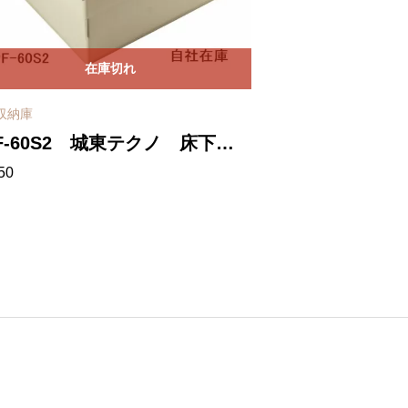
在庫切れ
収納庫
F-60S2 城東テクノ 床下点
50
 収納庫 浅型 600×600 ア
ボリー