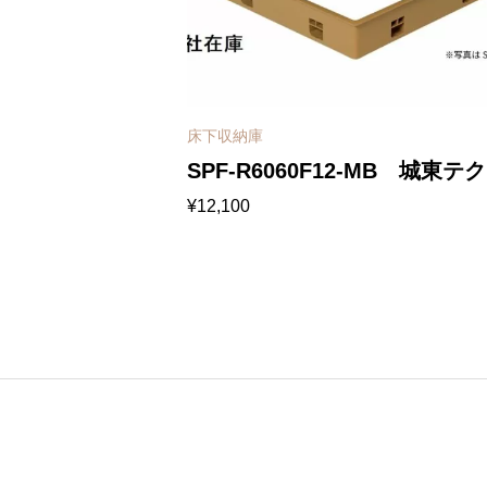
床下収納庫
SPF-R6060F12-MB 城東テク
¥
12,100
ノ 床下点検口 標準型
600×600 ミディアムブラウ
（MB）