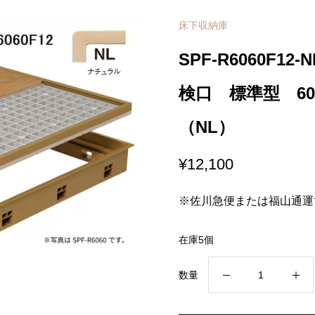
床下収納庫
SPF-R6060F
検口 標準型 60
（NL）
¥
12,100
※佐川急便または福山通運
在庫5個
SPF-
数量
R6060F12-
NL