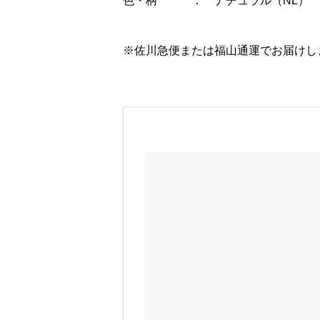
色・柄 ： ナチュラル（NL）
※佐川急便または福山通運でお届けし