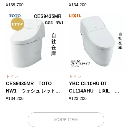
体形便器GG3-800 リモデ
体形便器GG3-800 排水芯
¥
139,700
¥
134,200
ル対応 排水芯305〜
200mm
540mm
おすすめ
トイレ
トイレ
CES9435MR TOTO
YBC-CL10HU DT-
NW1 ウォシュ レット一
CL114AHU LIXIL
体形便器GG3 リモデル
BW1 CLR4A プレアス
¥
134,200
¥
123,200
対応 排水芯264～540mm
LSタイプ リトイレ 床
排水250〜500mm
MORE ITEM