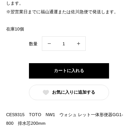
します。
※翌営業日までに福山通運または佐川急便で発送します。
在庫10個
CES9315
数量
TOTO
NW1
ウ
カートに入れる
ォ
シ
お気に入りに追加する
ュ
レ
ッ
CES9315 TOTO NW1 ウォシュ レット一体形便器GG1-
ト
800 排水芯200mm
一
体