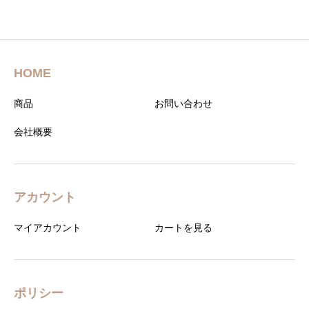
器GG3 リモデル 対
器GG3-800 リモデ
応 排水芯264～
ル対応 排水芯
540mm
305〜540mm
HOME
商品
お問い合わせ
会社概要
アカウント
マイアカウント
カートを見る
ポリシー