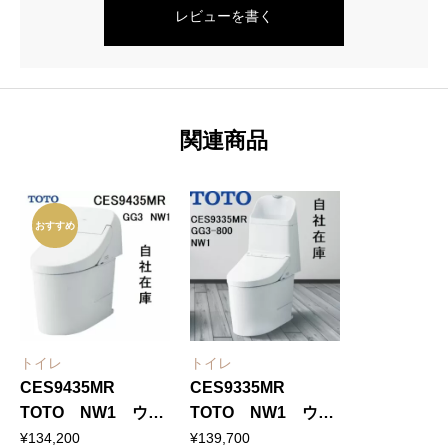
レビューを書く
関連商品
おすすめ
トイレ
トイレ
CES9435MR
CES9335MR
TOTO NW1 ウォ
TOTO NW1 ウォ
シュ レット一体形便
シュレット一体形便
¥
134,200
¥
139,700