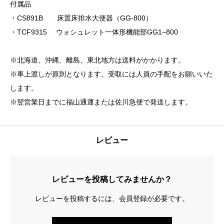
付属品
形
・CS891B 床置床排水大便器（GG-800）
便
・TCF9315 ウォシュレット一体形機能部GG1−800
器
GG1-
※北海道、沖縄、離島、東北地方は送料がかかります。
800
※車上渡しが原則となります。受取には人員の手配をお願いいた
排
します。
水
※翌営業日までに福山通運または佐川急便で発送します。
芯
200mm
個
レビュー
レビューを投稿してみませんか？
レビューを投稿するには、会員登録が必要です。