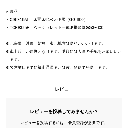
体
付属品
形
・CS891BM 床置床排水大便器（GG-800）
便
・TCF9335R ウォシュレット一体形機能部GG3−800
器
GG3-
※北海道、沖縄、離島、東北地方は送料がかかります。
800
※車上渡しが原則となります。受取には人員の手配をお願いいた
リ
します。
モ
※翌営業日までに福山通運または佐川急便で発送します。
デ
ル
対
レビュー
応
排
水
レビューを投稿してみませんか？
芯
レビューを投稿するには、会員登録が必要です。
305〜