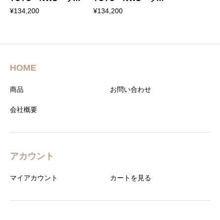
シュ レット一体形便
シュ レット一体形便
¥
134,200
¥
134,200
器GG3-800 排水芯
器GG3 リモデル 対
200mm
応 排水芯264～
540mm
HOME
商品
お問い合わせ
会社概要
アカウント
マイアカウント
カートを見る