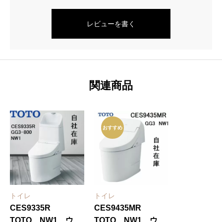
540mm
レビューを書く
個
関連商品
おすすめ
トイレ
トイレ
CES9335R
CES9435MR
TOTO NW1 ウォ
TOTO NW1 ウォ