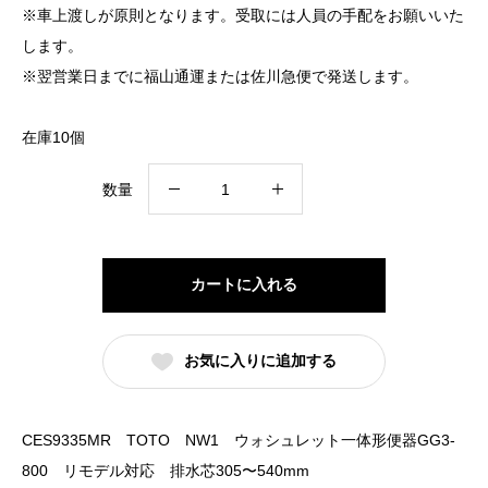
※車上渡しが原則となります。受取には人員の手配をお願いいた
します。
※翌営業日までに福山通運または佐川急便で発送します。
在庫10個
CES9335MR
数量
TOTO
NW1
ウ
カートに入れる
ォ
シ
お気に入りに追加する
ュ
レ
ッ
CES9335MR TOTO NW1 ウォシュレット一体形便器GG3-
ト
800 リモデル対応 排水芯305〜540mm
一