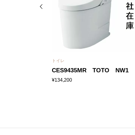
トイレ
-CL114AHU
CES9435MR TOTO NW1
¥
134,200
LR4A プレアス
ォシュ レット一体形便器GG3
レ 床排水
モデル 対応 排水芯264～540