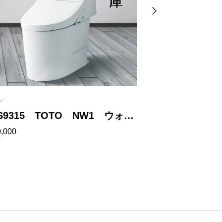
レ
トイレ
S9315 TOTO NW1 ウォシ
CES9335MR
,000
¥
139,700
レット一体形便器GG1-800 排
ォシュレット一
200mm
800 リモデル
540mm