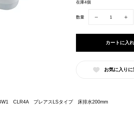
在庫4個
YBC-
数量
CL10SU
DT-
CL114AU
カートに入
LIXIL
BW1
CLR4A
お気に入りに
プ
レ
ア
ス
XIL BW1 CLR4A プレアスLSタイプ 床排水200mm
LS
タ
イ
プ