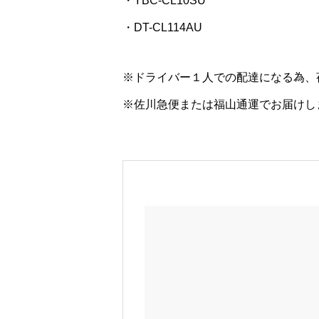
・YBC-CL10SU
・DT-CL114AU
※ドライバー１人での配達になる為、
※佐川急便または福山通運でお届けし