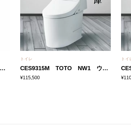
トイレ
トイ
 ウ
CES9315M TOTO NW1 ウォ
CE
¥
115,500
¥
110
 リ
シュレット一体形便器GG1-800
ュ 
mm
リモデル対応 排水芯305〜
水芯
540mm